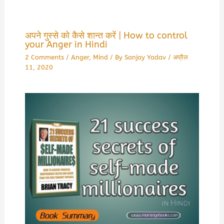
अपने गुस्से को कैसे शान्त करें | How to control
your Anger in Hindi
2 Comments
/
Anger
,
Mind
/ By
Sanjay Yadav
/
अप्रैल
11, 2020