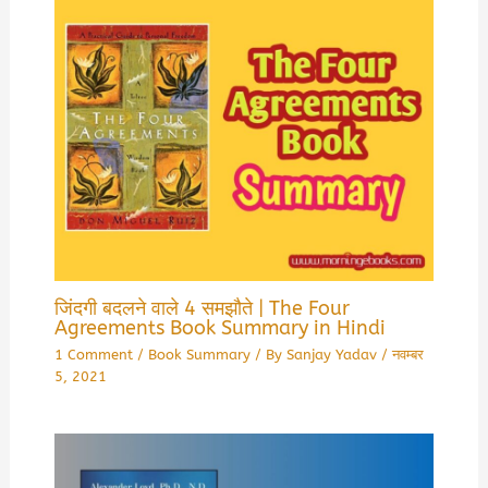
जिंदगी बदलने वाले 4 समझौते | The Four
Agreements Book Summary in Hindi
1 Comment
/
Book Summary
/ By
Sanjay Yadav
/
नवम्बर
5, 2021