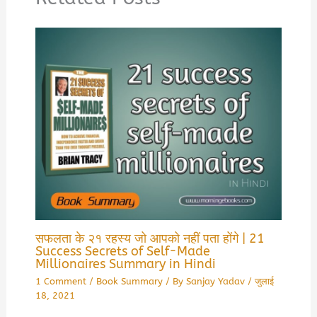
सफलता के २१ रहस्य जो आपको नहीं पता होंगे | 21
Success Secrets of Self-Made
Millionaires Summary in Hindi
1 Comment
/
Book Summary
/ By
Sanjay Yadav
/
जुलाई
18, 2021