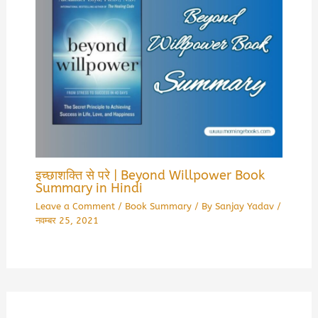
इच्छाशक्ति से परे | Beyond Willpower Book
Summary in Hindi
Leave a Comment
/
Book Summary
/ By
Sanjay Yadav
/
नवम्बर 25, 2021