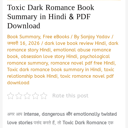
Toxic Dark Romance Book
Summary in Hindi & PDF
Download
Book Summary
,
Free eBooks
/ By
Sanjay Yadav
/
जनवरी 16, 2026
/
dark love book review Hindi
,
dark
romance story Hindi
,
emotional abuse romance
book
,
obsession love story Hindi
,
psychological
romance summary
,
romance novel pdf free Hindi
,
Toxic dark romance book summary in Hindi
,
toxic
relationship book Hindi
,
toxic romance novel pdf
download
Rate this post
अगर आप
intense, dangerous और emotionally twisted
love stories
पसंद करते हैं, तो
Toxic Dark Romance
एक