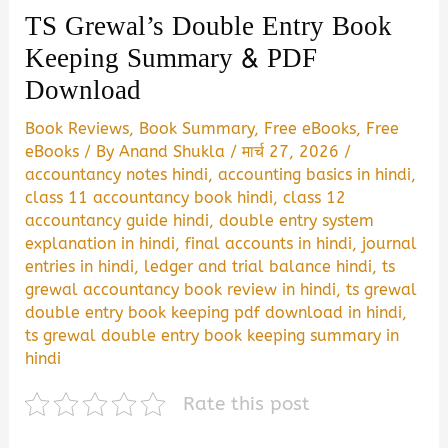
TS Grewal’s Double Entry Book
Keeping Summary & PDF
Download
Book Reviews
,
Book Summary
,
Free eBooks
,
Free
eBooks
/ By
Anand Shukla
/
मार्च 27, 2026
/
accountancy notes hindi
,
accounting basics in hindi
,
class 11 accountancy book hindi
,
class 12
accountancy guide hindi
,
double entry system
explanation in hindi
,
final accounts in hindi
,
journal
entries in hindi
,
ledger and trial balance hindi
,
ts
grewal accountancy book review in hindi
,
ts grewal
double entry book keeping pdf download in hindi
,
ts grewal double entry book keeping summary in
hindi
Rate this post