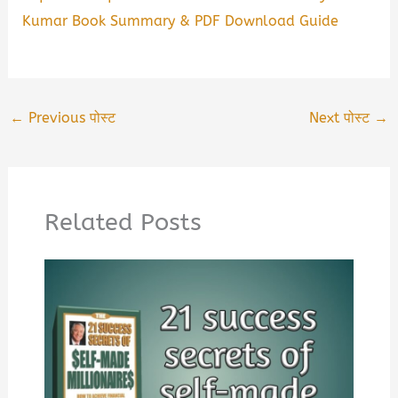
Kumar Book Summary & PDF Download Guide
←
Previous पोस्ट
Next पोस्ट
→
Related Posts