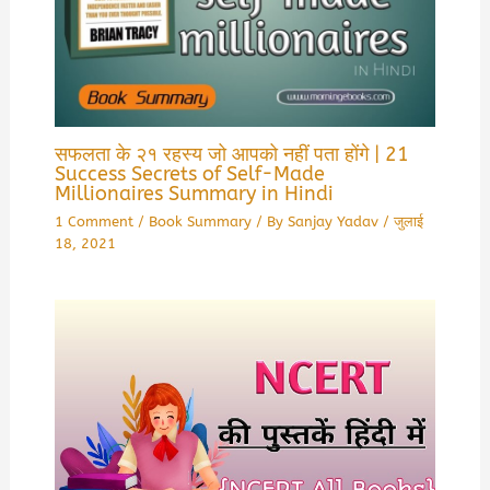
सफलता के २१ रहस्य जो आपको नहीं पता होंगे | 21
Success Secrets of Self-Made
Millionaires Summary in Hindi
1 Comment
/
Book Summary
/ By
Sanjay Yadav
/
जुलाई
18, 2021