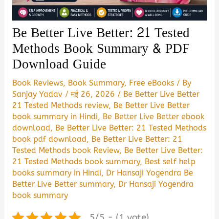
Be Better Live Better: 21 Tested
Methods Book Summary & PDF
Download Guide
Book Reviews
,
Book Summary
,
Free eBooks
/ By
Sanjay Yadav
/
मई 26, 2026
/
Be Better Live Better
21 Tested Methods review
,
Be Better Live Better
book summary in Hindi
,
Be Better Live Better ebook
download
,
Be Better Live Better: 21 Tested Methods
book pdf download
,
Be Better Live Better: 21
Tested Methods book Review
,
Be Better Live Better:
21 Tested Methods book summary
,
Best self help
books summary in Hindi
,
Dr Hansaji Yogendra Be
Better Live Better summary
,
Dr Hansaji Yogendra
book summary
5/5 - (1 vote)