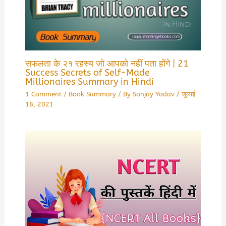
सफलता के २१ रहस्य जो आपको नहीं पता होंगे | 21
Success Secrets of Self-Made
Millionaires Summary in Hindi
1 Comment
/
Book Summary
/ By
Sanjay Yadav
/
जुलाई
18, 2021