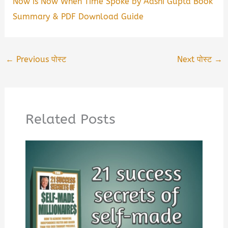
Now is Now When Time Spoke by Aashi Gupta Book
Summary & PDF Download Guide
←
Previous पोस्ट
Next पोस्ट
→
Related Posts