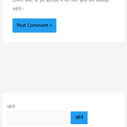
टिप्पणी करूँ, तो इस ब्राउज़र में मेरा नाम, ईमेल और वेबसाइट
सहेजें।
खोजें
खोजें