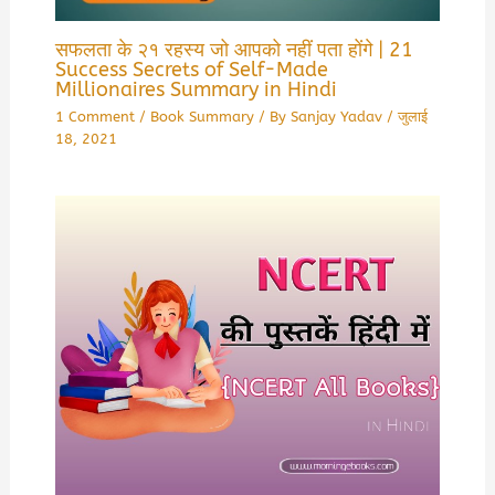
सफलता के २१ रहस्य जो आपको नहीं पता होंगे | 21
Success Secrets of Self-Made
Millionaires Summary in Hindi
1 Comment
/
Book Summary
/ By
Sanjay Yadav
/
जुलाई
18, 2021