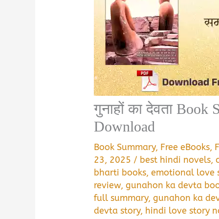
गुनाहों का देवता Boo
Download
Book Summary
,
Free eBooks
,
23, 2025
/
best hindi novels
,
bharti books
,
emotional love s
review
,
gunahon ka devta boo
full summary
,
gunahon ka dev
devta story
,
hindi love story 