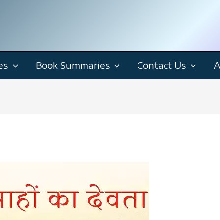
es
Book Summaries
Contact Us
A