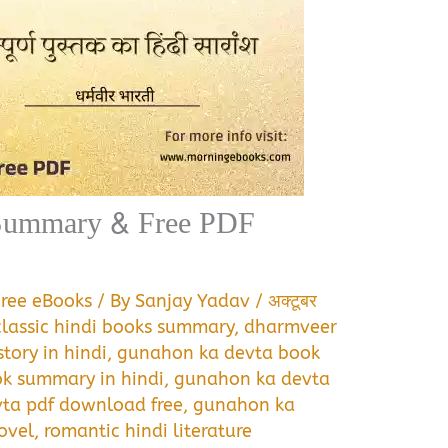
k Summary & Free PDF
Free eBooks
/ By
Sanjay Yadav
/
अक्टूबर
classic hindi books summary
,
dharmveer
tory in hindi
,
gunahon ka devta book
k summary in hindi
,
gunahon ka devta
ta pdf download free
,
gunahon ka
novel
,
romantic hindi literature