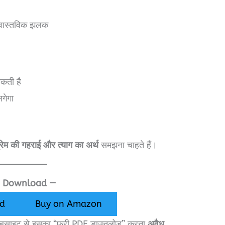
 वास्तविक झलक
सकती है
गेगा
प्रेम की गहराई और त्याग का अर्थ
समझना चाहते हैं।
F Download —
d
Buy on Amazon
वेबसाइट से इसका “फ्री PDF डाउनलोड” करना
अवैध