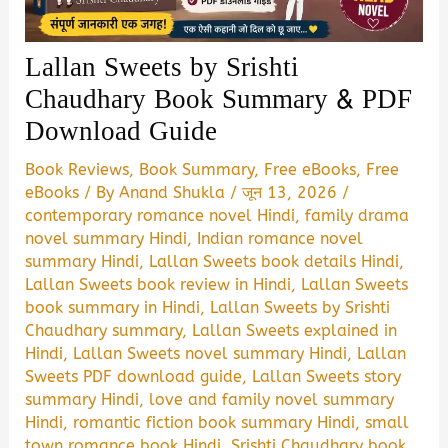
Lallan Sweets by Srishti
Chaudhary Book Summary & PDF
Download Guide
Book Reviews
,
Book Summary
,
Free eBooks
,
Free
eBooks
/ By
Anand Shukla
/
जून 13, 2026
/
contemporary romance novel Hindi
,
family drama
novel summary Hindi
,
Indian romance novel
summary Hindi
,
Lallan Sweets book details Hindi
,
Lallan Sweets book review in Hindi
,
Lallan Sweets
book summary in Hindi
,
Lallan Sweets by Srishti
Chaudhary summary
,
Lallan Sweets explained in
Hindi
,
Lallan Sweets novel summary Hindi
,
Lallan
Sweets PDF download guide
,
Lallan Sweets story
summary Hindi
,
love and family novel summary
Hindi
,
romantic fiction book summary Hindi
,
small
town romance book Hindi
,
Srishti Chaudhary book