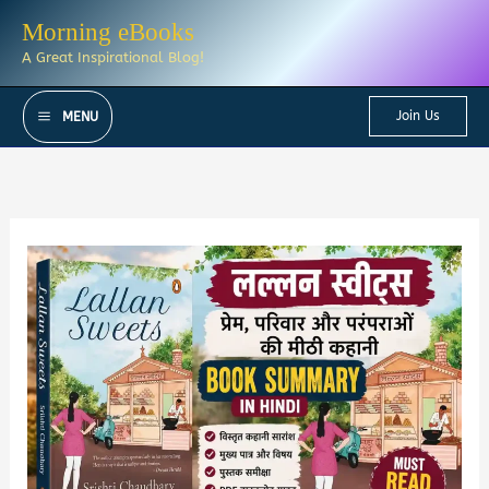
Skip
Morning eBooks
to
A Great Inspirational Blog!
content
Join Us
MENU