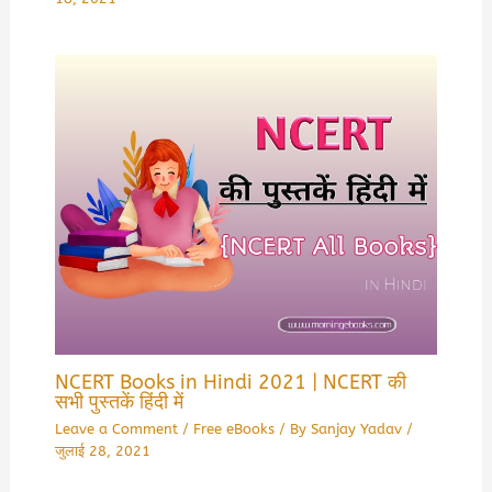
NCERT Books in Hindi 2021 | NCERT की
सभी पुस्तकें हिंदी में
Leave a Comment
/
Free eBooks
/ By
Sanjay Yadav
/
जुलाई 28, 2021