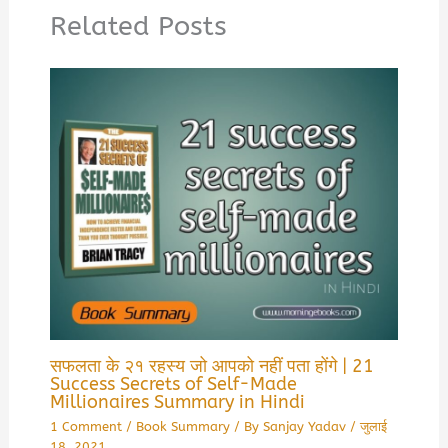
Related Posts
सफलता के २१ रहस्य जो आपको नहीं पता होंगे | 21
Success Secrets of Self-Made
Millionaires Summary in Hindi
1 Comment
/
Book Summary
/ By
Sanjay Yadav
/
जुलाई
18, 2021