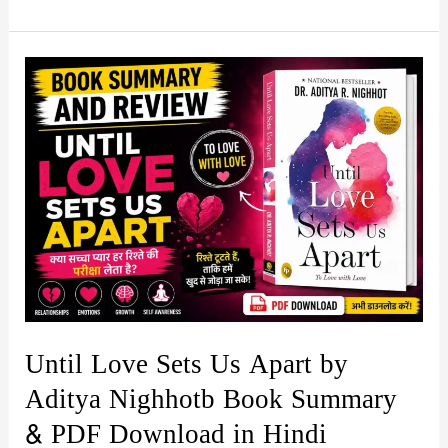
But
Never
Mine
Book
Summary
&
PDF
Download
Guide
Until Love Sets Us Apart by
Aditya Nighhotb Book Summary
& PDF Download in Hindi