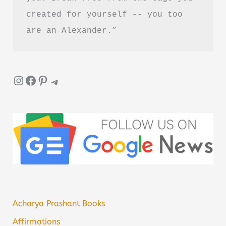
ट्रू
created for yourself -- you too 
बुक
are an Alexander.”
समरी
Instagram
Facebook
Pinterest
Telegram
Acharya Prashant Books
Affirmations