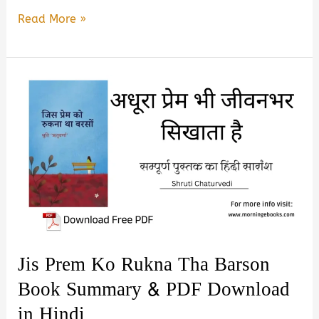
Until
Read More »
Love
Sets
Us
Apart
by
Aditya
Nighhotb
Book
Summary
&
PDF
Jis Prem Ko Rukna Tha Barson
Download
Book Summary & PDF Download
in
in Hindi
Hindi