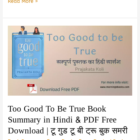
Jis
Read More »
Prem
Ko
Rukna
Tha
Barson
Book
Summary
&
PDF
Download
in
Too Good To Be True Book
Hindi
Summary in Hindi & PDF Free
Download | टू गुड टू बी ट्रू बुक समरी