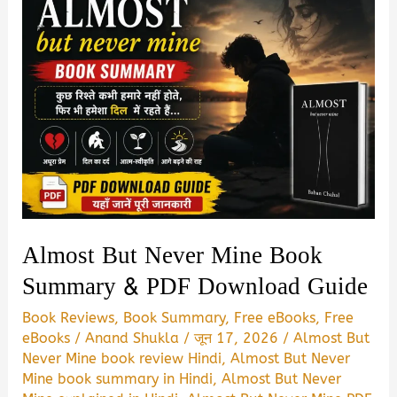
Almost But Never Mine Book
Summary & PDF Download Guide
Book Reviews
,
Book Summary
,
Free eBooks
,
Free
eBooks
/
Anand Shukla
/
जून 17, 2026
/
Almost But
Never Mine book review Hindi
,
Almost But Never
Mine book summary in Hindi
,
Almost But Never