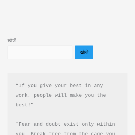
Be
True
Book
Summary
खोजें
in
खोजें
Hindi
&
PDF
Free
“If you give your best in any 
Download
work, people will make you the 
|
best!”
टू
गुड
“Fear and doubt exist only within 
टू
बी
you. Break free from the cage you 