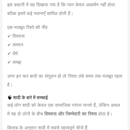
इस कहानी में यह दिखाया गया है कि प्यार केवल आकर्षण नहीं होता
बल्कि इसमें कई भावनाएँ शामिल होती हैं।
एक मजबूत रिश्ते की नींव
✔ विश्वास
✔ सम्मान
✔ धैर्य
✔ समझ
अगर इन चार बातों का संतुलन हो तो रिश्ता लंबे समय तक मजबूत रहता
है।
🧠 शादी के बारे में सच्चाई
कई लोग शादी को केवल एक सामाजिक परंपरा मानते हैं, लेकिन असल
में यह दो लोगों के बीच
विश्वास और जिम्मेदारी का रिश्ता
होता है।
किताब के अनुसार शादी में सबसे महत्वपूर्ण चीजें हैं: