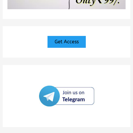
Get Access