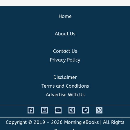
Home
About Us
Contact Us
Privacy Policy
Disclaimer
Terms and Conditions
Advertise With Us
Copyright © 2019 - 2026
Morning eBooks
| All Rights