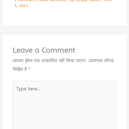
5, 2021
Leave a Comment
आपका ईमेल पता प्रकाशित नहीं किया जाएगा.
आवश्यक फ़ील्ड
चिह्नित हैं
*
Type
here..