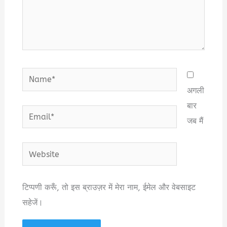
Name*
अगली
बार
Email*
जब मैं
Website
टिप्पणी करूँ, तो इस ब्राउज़र में मेरा नाम, ईमेल और वेबसाइट
सहेजें।