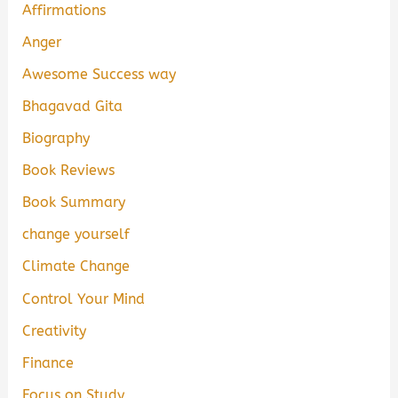
Affirmations
Anger
Awesome Success way
Bhagavad Gita
Biography
Book Reviews
Book Summary
change yourself
Climate Change
Control Your Mind
Creativity
Finance
Focus on Study