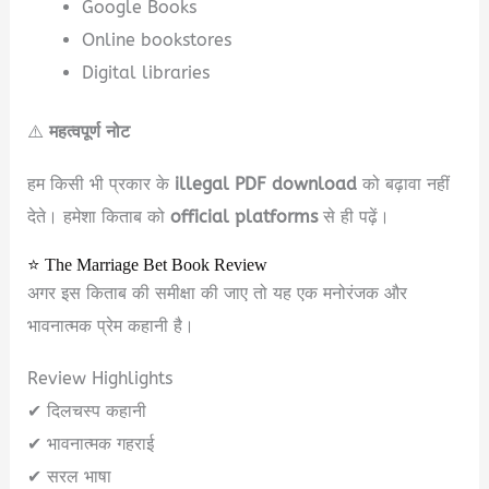
Google Books
Online bookstores
Digital libraries
⚠️
महत्वपूर्ण नोट
हम किसी भी प्रकार के
illegal PDF download
को बढ़ावा नहीं
देते। हमेशा किताब को
official platforms
से ही पढ़ें।
⭐ The Marriage Bet Book Review
अगर इस किताब की समीक्षा की जाए तो यह एक मनोरंजक और
भावनात्मक प्रेम कहानी है।
Review Highlights
✔ दिलचस्प कहानी
✔ भावनात्मक गहराई
✔ सरल भाषा