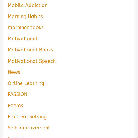
Mobile Addiction
Morning Habits
morningebooks
Motivational
Motivational Books
Motivational Speech
News
Online Learning
PASSION
Poems
Problem Solving
Self Improvement