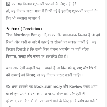
5️⃣ क्या यह किताब शुरुआती पाठकों के लिए सही है?
हाँ, यह किताब सरल भाषा में लिखी गई है इसलिए शुरुआती पाठकों के
लिए भी समझना आसान है।
🌟 निष्कर्ष (Conclusion)
The Marriage Bet
एक दिलचस्प और भावनात्मक किताब है जो हमें
रिश्तों और शादी के बारे में गहराई से सोचने पर मजबूर करती है। यह
किताब दिखाती है कि सच्चे रिश्ते केवल आकर्षण पर नहीं बल्कि
विश्वास, समझ और समय
पर आधारित होते हैं।
अगर आप ऐसी कहानी पढ़ना चाहते हैं जो
दिल को छू जाए और रिश्तों
की सच्चाई को दिखाए
, तो यह किताब जरूर पढ़नी चाहिए।
📚 अगर आपको यह
Book Summary और Review
पसंद आया
हो तो इसे अपने दोस्तों के साथ जरूर शेयर करें और ऐसी ही
प्रेरणादायक किताबों की जानकारी पाने के लिए हमारे ब्लॉग को फॉलो