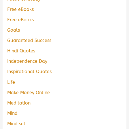
Free eBooks
Free eBooks
Goals
Guaranteed Success
Hindi Quotes
Independence Day
Inspirational Quotes
Life
Make Money Online
Meditation
Mind
Mind set