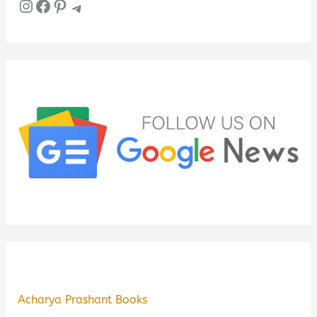
Instagram
Facebook
Pinterest
Telegram
Acharya Prashant Books