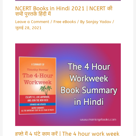
NCERT Books in Hindi 2021 | NCERT की
सभी पुस्तकें हिंदी में
Leave a Comment
/
Free eBooks
/ By
Sanjay Yadav
/
जुलाई 28, 2021
हफ्ते में 4 घंटे काम करें | The 4 hour work week