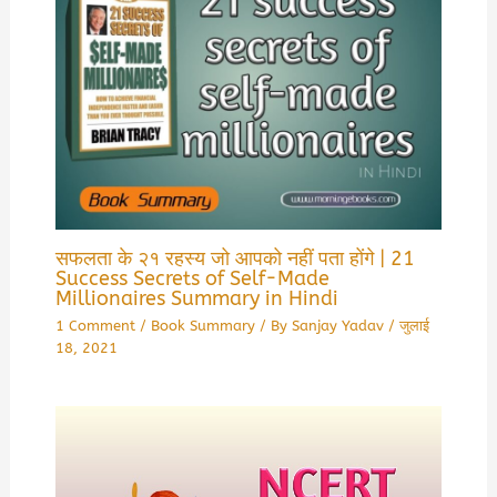
सफलता के २१ रहस्य जो आपको नहीं पता होंगे | 21
Success Secrets of Self-Made
Millionaires Summary in Hindi
1 Comment
/
Book Summary
/ By
Sanjay Yadav
/
जुलाई
18, 2021