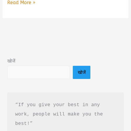
🌍
Read More »
Climate
Change
Book
Summary
by
Acharya
खोजें
Prashant
खोजें
&
Free
PDF
Download
“If you give your best in any 
work, people will make you the 
best!”