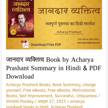
जानदार व्यक्तित्व Book by Acharya
Prashant Summary in Hindi & PDF
Download
Acharya Prashant Books
,
Book Summary
,
change
yourself
,
Free eBooks
,
Free eBooks
,
Motivational
Books
,
Self Improvement
,
Successful
,
Uniqueness
/
Shrishti Pandey
/
अक्टूबर 27, 2025
/
acharya
prashant books in hindi
,
Acharya Prashant