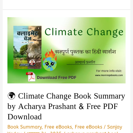
व्यक्तित्व
Book
by
Acharya
Prashant
Summary
in
Hindi
&
PDF
Download
🌍 Climate Change Book Summary
by Acharya Prashant & Free PDF
Download
Book Summary
,
Free eBooks
,
Free eBooks
/
Sanjay